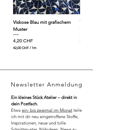
Viskose Blau mit grafischem
Viskose dunkelblau mit
Muster
Preis
4,90 CHF
Preis
4,20 CHF
49,00 CHF
4
42,00 CHF
/
1m
9
4
,
2
0
,
0
0
0
C
H
C
F
Newsletter Anmeldung
H
p
F
r
p
o
Ein kleines Stück Atelier – direkt in 
r
1
dein Postfach.
o
M
1
Etwa 
ein- bis zweimal im Monat
 teile 
e
M
t
ich mit dir neu eingetroffene Stoffe, 
e
e
t
Inspirationen, neue und tolle 
r
e
Schnittmuster, Nähideen, News zu 