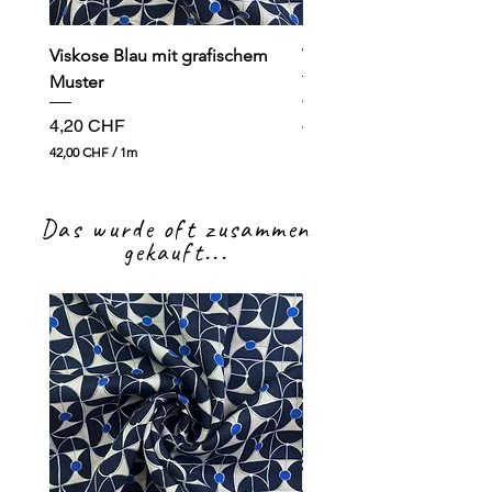
Viskose Blau mit grafischem
Viskose dunkelblau mit
Muster
Preis
4,90 CHF
Preis
4,20 CHF
49,00 CHF
4
42,00 CHF
/
1m
9
4
,
2
0
,
0
Das wurde oft zusammen
0
0
gekauft...
C
H
C
F
H
p
F
r
p
o
r
1
o
M
1
e
M
t
e
e
t
r
e
r