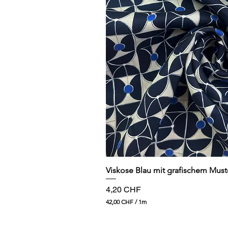
Schnellansi
Viskose Blau mit grafischem Must
Preis
4,20 CHF
42,00 CHF
/
1m
4
2
,