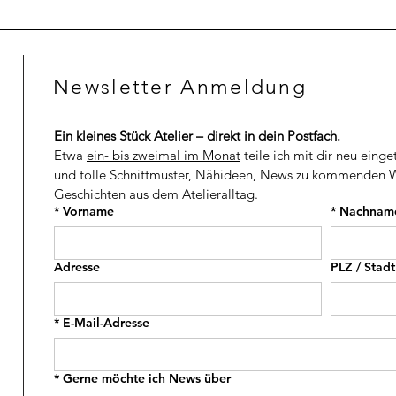
0
0
0
0
C
C
H
H
Newsletter Anmeldung
F
F
p
p
r
r
o
o
Ein kleines Stück Atelier – direkt in dein Postfach.
1
1
M
M
Etwa 
ein- bis zweimal im Monat
 teile ich mit dir neu einge
e
e
und tolle Schnittmuster, Nähideen, News zu kommenden W
t
t
Geschichten aus dem Atelieralltag.
e
e
r
r
*
Vorname
*
Nachnam
Adresse
PLZ / Stadt
*
E-Mail-Adresse
*
Gerne möchte ich News über