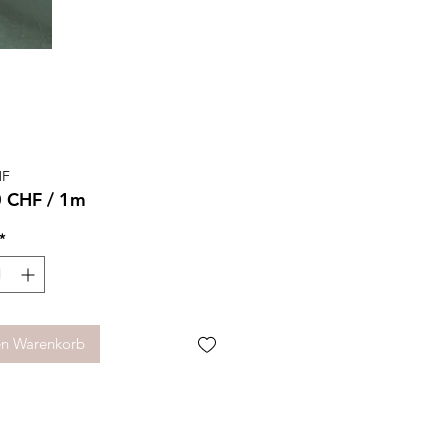
Preis
HF
0 CHF
/
1m
0 CHF
*
r
en Warenkorb