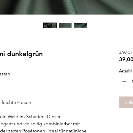
ni dunkelgrün
3,90 C
39,0
39,0
Anzahl
pro
astan
1
Mete
In d
e, leichte Hosen
 ein Wald im Schatten. Dieser
legant und vielseitig kombinierbar mit
er zarten Rosétönen. Ideal für natürliche