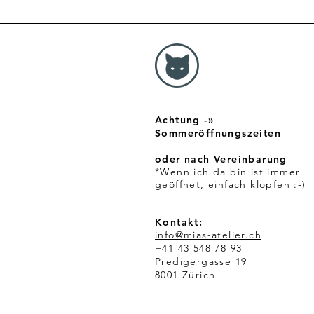
0
0
C
H
F
p
r
o
1
Achtung -»
M
e
Sommeröffnungszeiten
t
e
oder nach Vereinbarung
r
*Wenn ich da bin ist immer
geöffnet, einfach klopfen :-)
Kontakt:
info@mias-atelier.ch
+41 43 548 78 93
Predigergasse 19
8001 Zürich