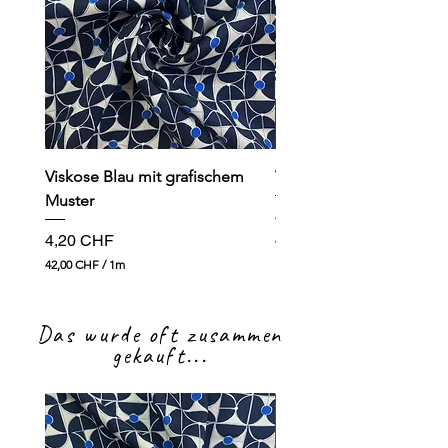
Viskose Blau mit grafischem
Viskose dunkelblau mit
Muster
Preis
4,90 CHF
Preis
4,20 CHF
49,00 CHF
4
42,00 CHF
/
1m
9
4
,
2
0
,
0
Das wurde oft zusammen
0
0
gekauft...
C
H
C
F
H
p
F
r
p
o
r