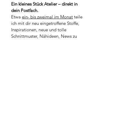
p
o
Ein kleines Stück Atelier – direkt in 
r
1
dein Postfach.
o
M
1
Etwa 
ein- bis zweimal im Monat
 teile 
e
M
t
ich mit dir neu eingetroffene Stoffe, 
e
e
t
Inspirationen, neue und tolle 
r
e
Schnittmuster, Nähideen, News zu 
r
kommenden Workshops oder kleine 
Geschichten aus dem Atelieralltag.
*
Vorname
*
Nachname
Adresse
PLZ / Stadt
*
E-Mail-Adresse