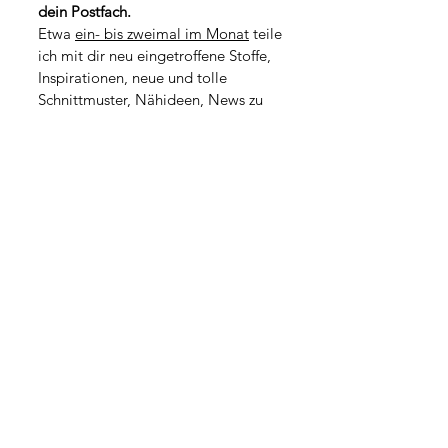
1
dein Postfach.
o
M
1
Etwa 
ein- bis zweimal im Monat
 teile 
e
M
t
ich mit dir neu eingetroffene Stoffe, 
e
e
t
Inspirationen, neue und tolle 
r
e
Schnittmuster, Nähideen, News zu 
r
kommenden Workshops oder kleine 
Geschichten aus dem Atelieralltag.
*
Vorname
*
Nachname
Adresse
PLZ / Stadt
*
E-Mail-Adresse