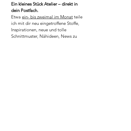
p
o
Ein kleines Stück Atelier – direkt in 
r
1
dein Postfach.
o
M
1
Etwa 
ein- bis zweimal im Monat
 teile 
e
M
t
ich mit dir neu eingetroffene Stoffe, 
e
e
t
Inspirationen, neue und tolle 
r
e
Schnittmuster, Nähideen, News zu 
r
kommenden Workshops oder kleine 
Geschichten aus dem Atelieralltag.
*
Vorname
*
Nachname
Adresse
PLZ / Stadt
*
E-Mail-Adresse