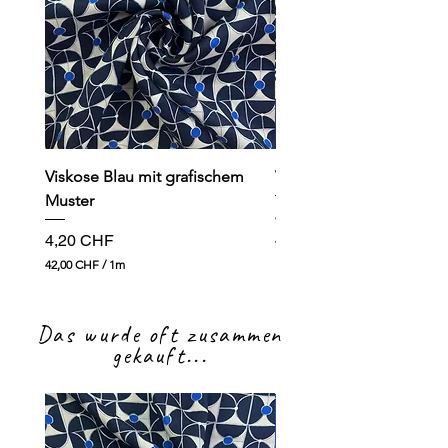
Viskose Blau mit grafischem
Viskose dunkelblau mit
Muster
Preis
4,90 CHF
Preis
4,20 CHF
49,00 CHF
4
42,00 CHF
/
1m
9
4
,
2
0
,
0
Das wurde oft zusammen
0
0
gekauft...
C
H
C
F
H
p
F
r
p
o
r