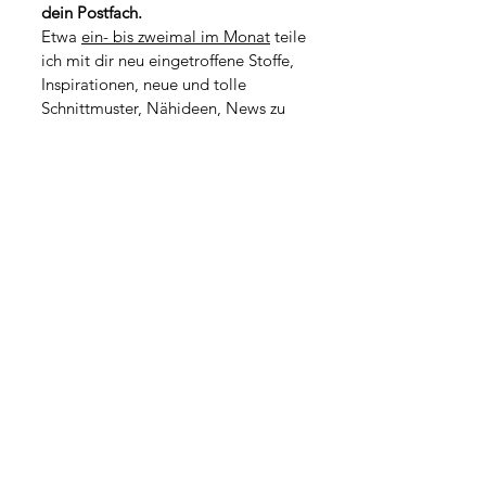
1
dein Postfach.
o
M
1
Etwa 
ein- bis zweimal im Monat
 teile 
e
M
t
ich mit dir neu eingetroffene Stoffe, 
e
e
t
Inspirationen, neue und tolle 
r
e
Schnittmuster, Nähideen, News zu 
r
kommenden Workshops oder kleine 
Geschichten aus dem Atelieralltag.
*
Vorname
*
Nachname
Adresse
PLZ / Stadt
*
E-Mail-Adresse