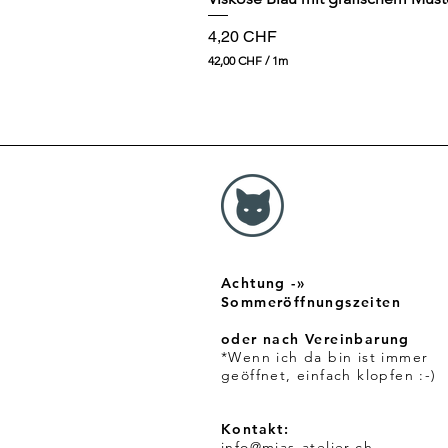
Preis
4,20 CHF
42,00 CHF
/
1m
4
2
,
0
0
C
H
F
p
r
o
1
Achtung -»
M
e
Sommeröffnungszeiten
t
e
oder nach Vereinbarung
r
*Wenn ich da bin ist immer
geöffnet, einfach klopfen :-)
Kontakt:
info@mias-atelier.ch