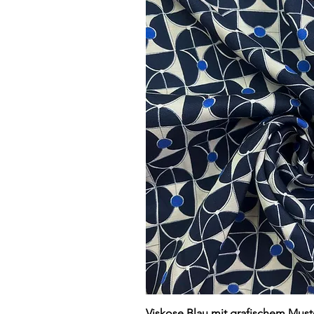
Schnellansi
Viskose Blau mit grafischem Must