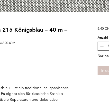
 215 Königsblau – 40 m –
6,40 C
Anzahl
maS20.40M
Nur noc
In d
lau – ist ein traditionelles japanisches
Es eignet sich für klassische Sashiko-
htbare Reparaturen und dekorative