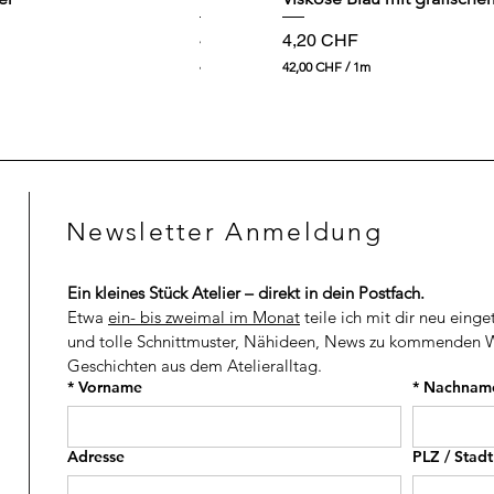
Preis
Preis
4,90 CHF
4,20 CHF
49,00 CHF
/
1m
42,00 CHF
/
1m
4
4
9
2
,
,
0
0
0
0
C
C
H
H
Newsletter Anmeldung
F
F
p
p
r
r
o
o
Ein kleines Stück Atelier – direkt in dein Postfach.
1
1
M
M
Etwa 
ein- bis zweimal im Monat
 teile ich mit dir neu einge
e
e
und tolle Schnittmuster, Nähideen, News zu kommenden W
t
t
Geschichten aus dem Atelieralltag.
e
e
r
r
*
Vorname
*
Nachnam
Adresse
PLZ / Stadt