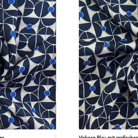
cht
Schnellansicht
Schn
er
Viskose dunkelblau mit Blumen
Viskose Blau mit grafisch