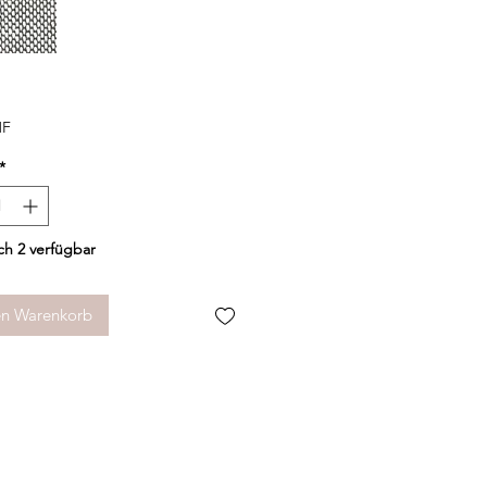
Preis
HF
*
h 2 verfügbar
en Warenkorb