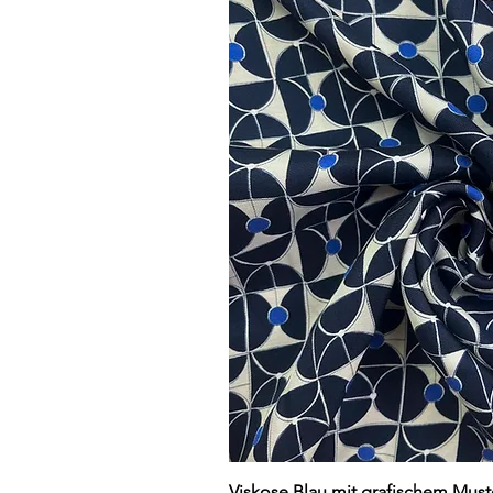
Schnellansi
Viskose Blau mit grafischem Must