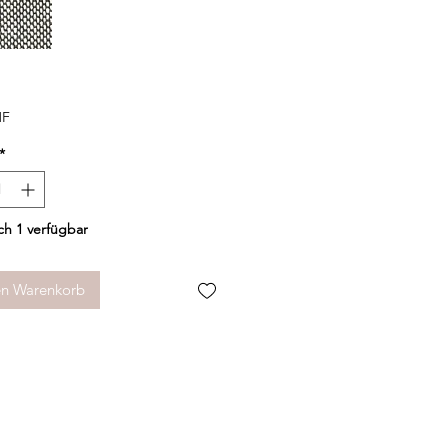
Preis
HF
*
h 1 verfügbar
en Warenkorb