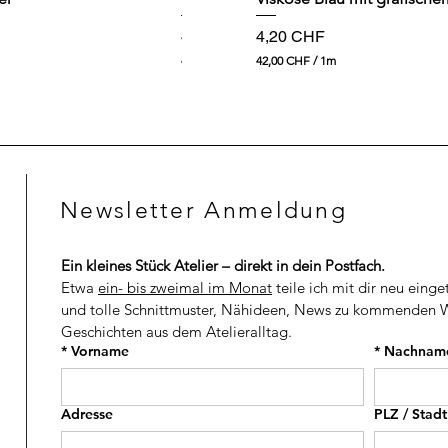
Preis
Preis
4,90 CHF
4,20 CHF
49,00 CHF
/
1m
42,00 CHF
/
1m
4
4
9
2
,
,
0
0
0
0
C
C
H
H
Newsletter Anmeldung
F
F
p
p
r
r
o
o
Ein kleines Stück Atelier – direkt in dein Postfach.
1
1
M
M
Etwa 
ein- bis zweimal im Monat
 teile ich mit dir neu einge
e
e
und tolle Schnittmuster, Nähideen, News zu kommenden W
t
t
Geschichten aus dem Atelieralltag.
e
e
r
r
*
Vorname
*
Nachnam
Adresse
PLZ / Stadt