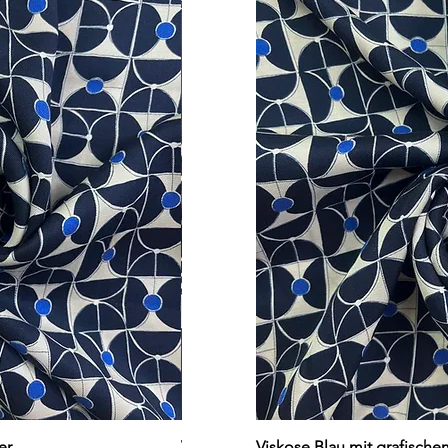
cht
Schnellansicht
Schn
er
Viskose dunkelblau mit Blumen
Viskose Blau mit grafisch