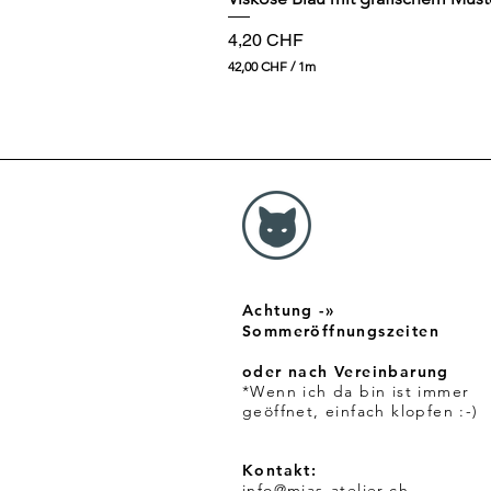
Preis
4,20 CHF
42,00 CHF
/
1m
4
2
,
0
0
C
H
F
p
r
o
1
Achtung -»
M
e
Sommeröffnungszeiten
t
e
oder nach Vereinbarung
r
*Wenn ich da bin ist immer
geöffnet, einfach klopfen :-)
Kontakt:
info@mias-atelier.ch