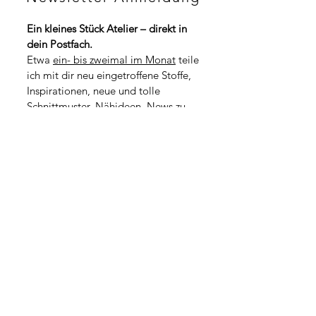
p
F
r
p
o
Ein kleines Stück Atelier – direkt in 
r
1
dein Postfach.
o
M
1
Etwa 
ein- bis zweimal im Monat
 teile 
e
M
t
ich mit dir neu eingetroffene Stoffe, 
e
e
t
Inspirationen, neue und tolle 
r
e
Schnittmuster, Nähideen, News zu 
r
kommenden Workshops oder kleine 
Geschichten aus dem Atelieralltag.
*
Vorname
*
Nachname
Adresse
PLZ / Stadt