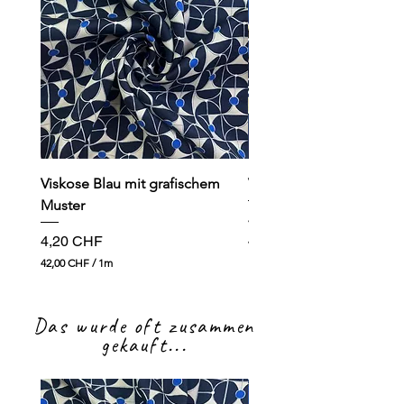
Viskose Blau mit grafischem
Viskose dunkelblau mit
Muster
Preis
4,90 CHF
Preis
4,20 CHF
49,00 CHF
4
42,00 CHF
/
1m
9
4
,
2
0
,
0
Das wurde oft zusammen
0
0
gekauft...
C
H
C
F
H
p
F
r