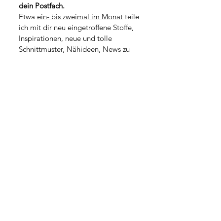
1
dein Postfach.
o
M
1
Etwa 
ein- bis zweimal im Monat
 teile 
e
M
t
ich mit dir neu eingetroffene Stoffe, 
e
e
t
Inspirationen, neue und tolle 
r
e
Schnittmuster, Nähideen, News zu 
r
kommenden Workshops oder kleine 
Geschichten aus dem Atelieralltag.
*
Vorname
*
Nachname
Adresse
PLZ / Stadt
*
E-Mail-Adresse