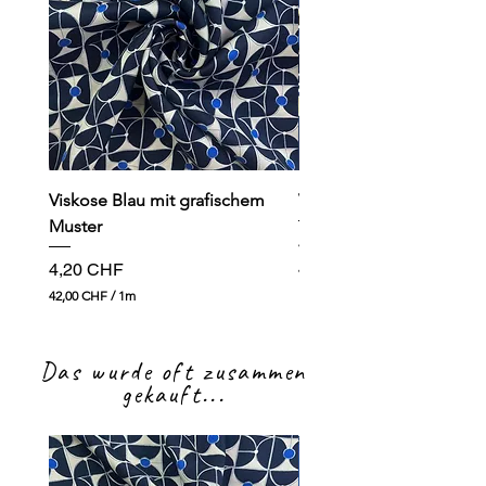
Viskose Blau mit grafischem
Viskose dunkelblau mit
Muster
Preis
4,90 CHF
Preis
4,20 CHF
49,00 CHF
4
42,00 CHF
/
1m
9
4
,
2
0
,
0
Das wurde oft zusammen
0
0
gekauft...
C
H
C
F
H
p
F
r
p
o