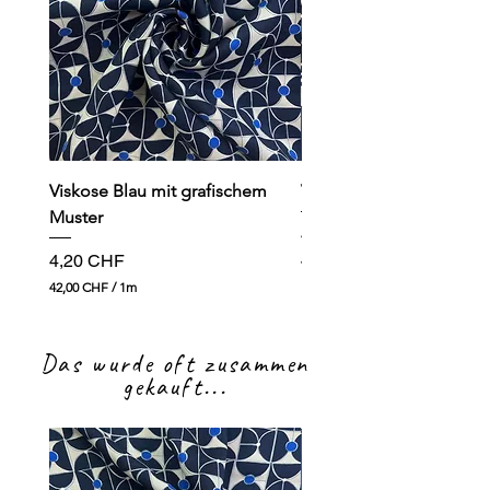
Viskose Blau mit grafischem
Viskose dunkelblau mit
Muster
Preis
4,90 CHF
Preis
4,20 CHF
49,00 CHF
4
42,00 CHF
/
1m
9
4
,
2
0
,
0
Das wurde oft zusammen
0
0
gekauft...
C
H
C
F
H
p
F
r
p
o
r
1