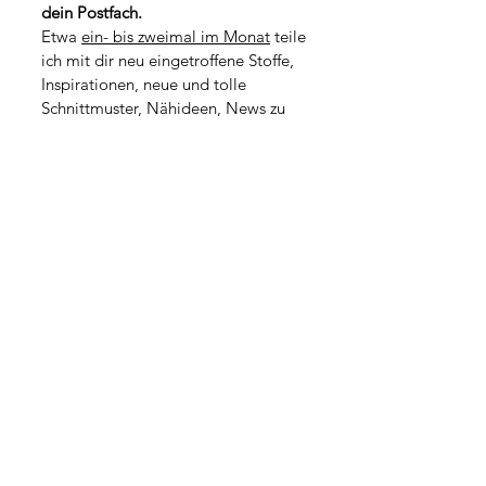
1
dein Postfach.
o
M
1
Etwa 
ein- bis zweimal im Monat
 teile 
e
M
t
ich mit dir neu eingetroffene Stoffe, 
e
e
t
Inspirationen, neue und tolle 
r
e
Schnittmuster, Nähideen, News zu 
r
kommenden Workshops oder kleine 
Geschichten aus dem Atelieralltag.
*
Vorname
*
Nachname
Adresse
PLZ / Stadt
*
E-Mail-Adresse