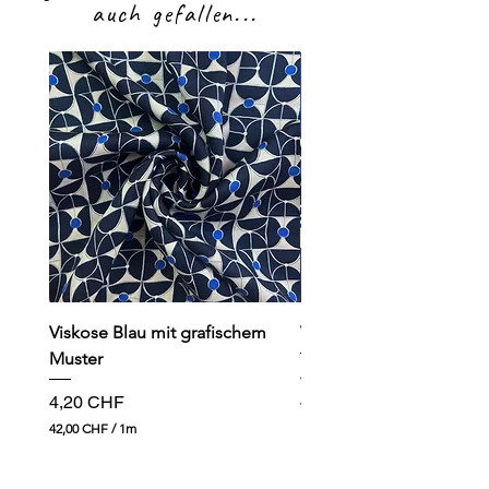
auch gefallen...
Viskose Blau mit grafischem
Viskose dunkelblau mit
Muster
Preis
4,90 CHF
Preis
4,20 CHF
49,00 CHF
4
42,00 CHF
/
1m
9
4
,
2
0
,