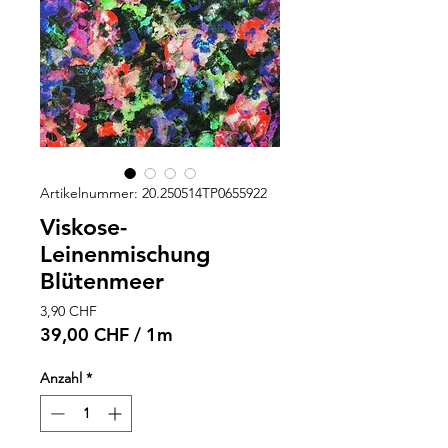
Artikelnummer: 20.250514TP0655922
Viskose-
Leinenmischung
Blütenmeer
Preis
3,90 CHF
39,00 CHF
/
1m
39,00 CHF
pro
Anzahl
*
1
Meter