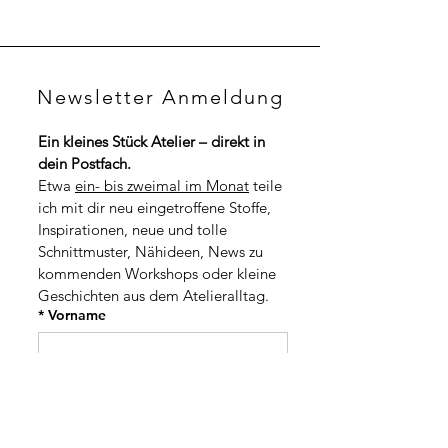
2
0
,
0
0
0
C
H
C
F
Newsletter Anmeldung
H
p
F
r
p
o
Ein kleines Stück Atelier – direkt in 
r
1
dein Postfach.
o
M
1
Etwa 
ein- bis zweimal im Monat
 teile 
e
M
t
ich mit dir neu eingetroffene Stoffe, 
e
e
t
Inspirationen, neue und tolle 
r
e
Schnittmuster, Nähideen, News zu 
r
kommenden Workshops oder kleine 
Geschichten aus dem Atelieralltag.
*
Vorname
*
Nachname
Adresse