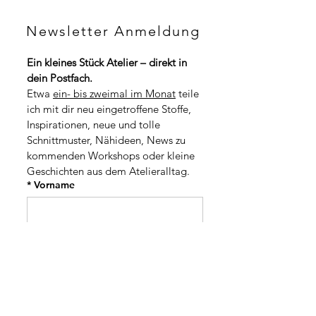
C
H
C
F
Newsletter Anmeldung
H
p
F
r
p
o
Ein kleines Stück Atelier – direkt in 
r
1
dein Postfach.
o
M
1
Etwa 
ein- bis zweimal im Monat
 teile 
e
M
t
ich mit dir neu eingetroffene Stoffe, 
e
e
t
Inspirationen, neue und tolle 
r
e
Schnittmuster, Nähideen, News zu 
r
kommenden Workshops oder kleine 
Geschichten aus dem Atelieralltag.
*
Vorname
*
Nachname
Adresse