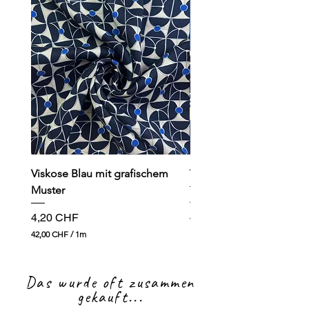
Viskose Blau mit grafischem
Viskose dunkelblau mit
Muster
Preis
4,90 CHF
Preis
4,20 CHF
49,00 CHF
4
42,00 CHF
/
1m
9
4
,
2
0
,
0
Das wurde oft zusammen
0
0
gekauft...
C
H