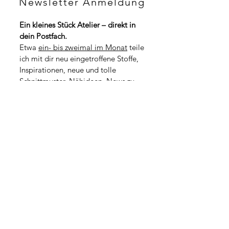
Newsletter Anmeldung
H
p
F
r
p
o
Ein kleines Stück Atelier – direkt in 
r
1
dein Postfach.
o
M
1
Etwa 
ein- bis zweimal im Monat
 teile 
e
M
t
ich mit dir neu eingetroffene Stoffe, 
e
e
t
Inspirationen, neue und tolle 
r
e
Schnittmuster, Nähideen, News zu 
r
kommenden Workshops oder kleine 
Geschichten aus dem Atelieralltag.
*
Vorname
*
Nachname
Adresse
PLZ / Stadt