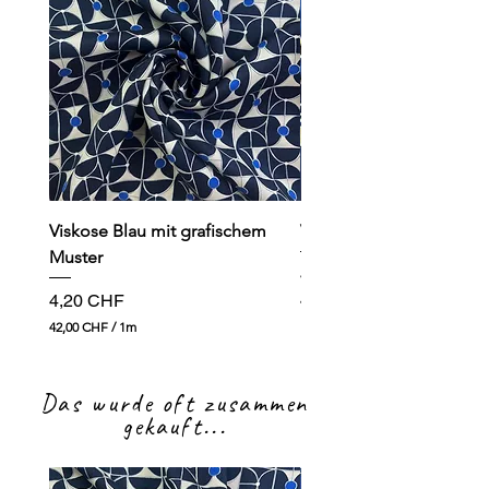
Viskose Blau mit grafischem
Viskose dunkelblau mit
Muster
Preis
4,90 CHF
Preis
4,20 CHF
49,00 CHF
4
42,00 CHF
/
1m
9
4
,
2
0
,
0
Das wurde oft zusammen
0
0
gekauft...
C
H
C
F
H
p
F