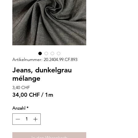
Artikelnummer: 20.2404.99.CF.893
Jeans, dunkelgrau
mélange
Preis
3,40 CHF
34,00 CHF
/
1m
34,00 CHF
pro
Anzahl
*
1
Meter
In den Warenkorb