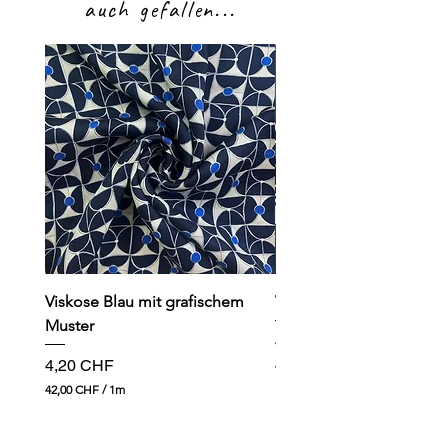
auch gefallen...
Viskose Blau mit grafischem
Viskose dunkelblau mit
Muster
Preis
4,90 CHF
Preis
4,20 CHF
49,00 CHF
4
42,00 CHF
/
1m
9
4
,
2
0
,
0