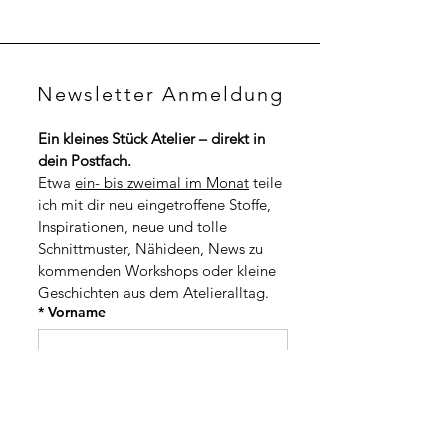
0
,
0
0
0
C
H
C
F
Newsletter Anmeldung
H
p
F
r
p
o
Ein kleines Stück Atelier – direkt in 
r
1
dein Postfach.
o
M
1
Etwa 
ein- bis zweimal im Monat
 teile 
e
M
t
ich mit dir neu eingetroffene Stoffe, 
e
e
t
Inspirationen, neue und tolle 
r
e
Schnittmuster, Nähideen, News zu 
r
kommenden Workshops oder kleine 
Geschichten aus dem Atelieralltag.
*
Vorname
*
Nachname
Adresse