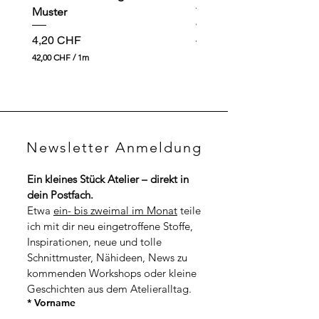
Muster
Preis
4,90 CHF
Preis
4,20 CHF
49,00 CHF
4
42,00 CHF
/
1m
9
4
,
2
0
,
0
0
0
C
H
C
F
Newsletter Anmeldung
H
p
F
r
p
o
Ein kleines Stück Atelier – direkt in 
r
1
dein Postfach.
o
M
1
Etwa 
ein- bis zweimal im Monat
 teile 
e
M
t
ich mit dir neu eingetroffene Stoffe, 
e
e
t
Inspirationen, neue und tolle 
r
e
Schnittmuster, Nähideen, News zu 
r
kommenden Workshops oder kleine 
Geschichten aus dem Atelieralltag.
*
Vorname