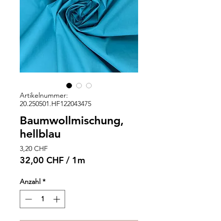
Artikelnummer:
20.250501.HF122043475
Baumwollmischung,
hellblau
Preis
3,20 CHF
32,00 CHF
/
1m
32,00 CHF
pro
Anzahl
*
1
Meter