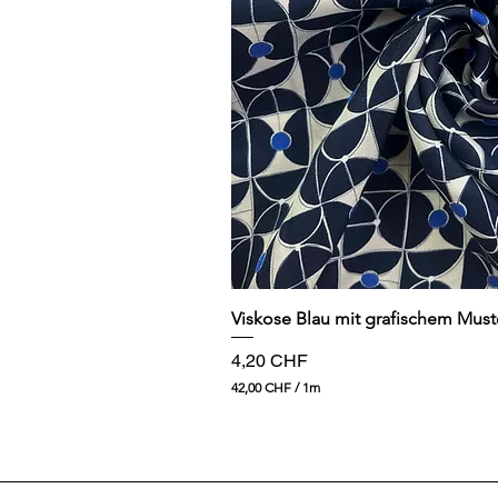
Schnellansi
Viskose Blau mit grafischem Must
Preis
4,20 CHF
42,00 CHF
/
1m
4
2
,
0
0