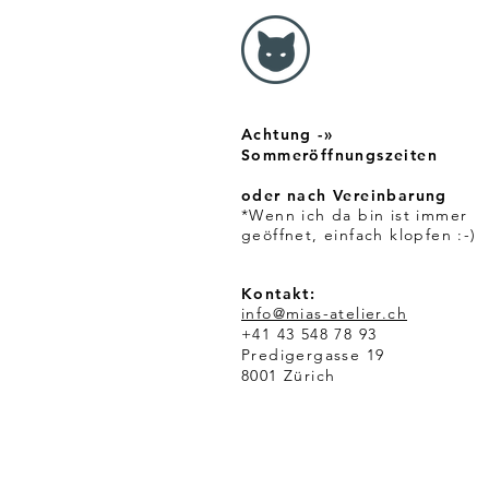
C
H
F
p
r
o
1
Achtung -»
M
e
Sommeröffnungszeiten
t
e
oder nach Vereinbarung
r
*Wenn ich da bin ist immer
geöffnet, einfach klopfen :-)
Kontakt:
info@mias-atelier.ch
+41 43 548 78 93
Predigergasse 19
8001 Zürich