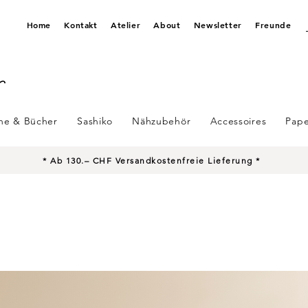
Home
Kontakt
Atelier
About
Newsletter
Freunde
ine & Bücher
Sashiko
Nähzubehör
Accessoires
Pape
* Ab 130.– CHF Versandkostenfreie Lieferung *