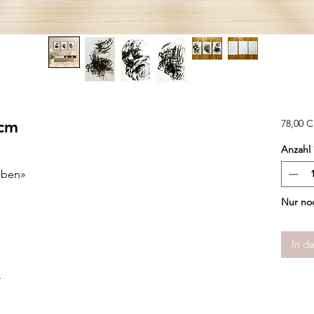
 cm
78,00 
Anzahl
Beben»
Nur noc
In d
.