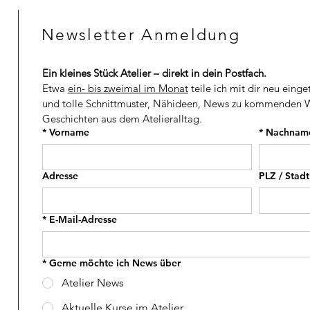
C
C
H
H
Newsletter Anmeldung
F
F
p
p
r
r
o
o
Ein kleines Stück Atelier – direkt in dein Postfach.
1
1
M
M
Etwa 
ein- bis zweimal im Monat
 teile ich mit dir neu einge
e
e
und tolle Schnittmuster, Nähideen, News zu kommenden W
t
t
Geschichten aus dem Atelieralltag.
e
e
r
r
*
Vorname
*
Nachnam
Adresse
PLZ / Stadt
*
E-Mail-Adresse
*
Gerne möchte ich News über
Atelier News
Aktuelle Kurse im Atelier