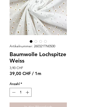
Artikelnummer: 260321TN0500
Baumwolle Lochspitze
Weiss
Preis
3,90 CHF
39,00 CHF
/
1m
39,00 CHF
pro
Anzahl
*
1
Meter
In den Warenkorb