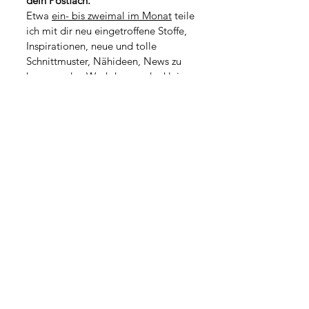
dein Postfach.
M
1
Etwa 
ein- bis zweimal im Monat
 teile 
e
M
t
ich mit dir neu eingetroffene Stoffe, 
e
e
t
Inspirationen, neue und tolle 
r
e
Schnittmuster, Nähideen, News zu 
r
kommenden Workshops oder kleine 
Geschichten aus dem Atelieralltag.
*
Vorname
*
Nachname
Adresse
PLZ / Stadt
*
E-Mail-Adresse