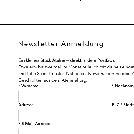
4
4
9
2
,
,
0
0
0
0
C
C
H
H
Newsletter Anmeldung
F
F
p
p
r
r
o
o
Ein kleines Stück Atelier – direkt in dein Postfach.
1
1
M
M
Etwa 
ein- bis zweimal im Monat
 teile ich mit dir neu einge
e
e
und tolle Schnittmuster, Nähideen, News zu kommenden W
t
t
Geschichten aus dem Atelieralltag.
e
e
r
r
*
Vorname
*
Nachnam
Adresse
PLZ / Stadt
*
E-Mail-Adresse