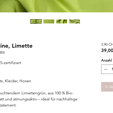
ine, Limette
3,90 C
39,0
805
39,0
Anzahl
pro
zertifiziert
1
Mete
rts, Kleider, Hosen
In d
euchtendem Limettengrün, aus 100 % Bio-
latt und atmungsaktiv – ideal für nachhaltige
tatement.