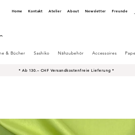
Home
Kontakt
Atelier
About
Newsletter
Freunde
ine & Bücher
Sashiko
Nähzubehör
Accessoires
Pape
* Ab 130.– CHF Versandkostenfreie Lieferung *