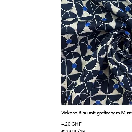
Schnellansi
Viskose Blau mit grafischem Must
Preis
4,20 CHF
42,00 CHF
/
1m