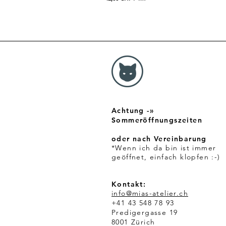
4
2
,
0
0
C
H
F
p
r
o
1
Achtung -»
M
e
Sommeröffnungszeiten
t
e
oder nach Vereinbarung
r
*Wenn ich da bin ist immer
geöffnet, einfach klopfen :-)
Kontakt:
info@mias-atelier.ch
+41 43 548 78 93
Predigergasse 19
8001 Zürich