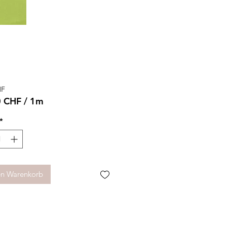
Preis
HF
0 CHF
/
1m
0 CHF
*
r
en Warenkorb