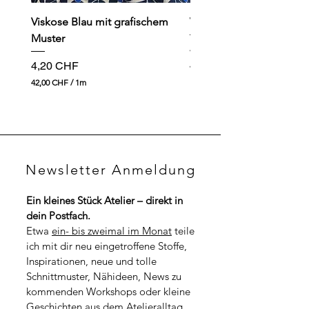
Viskose Blau mit grafischem
Viskose dunkelblau mit
Muster
Preis
4,90 CHF
Preis
4,20 CHF
49,00 CHF
4
42,00 CHF
/
1m
9
4
,
2
0
,
0
0
0
C
H
C
F
Newsletter Anmeldung
H
p
F
r
p
o
Ein kleines Stück Atelier – direkt in 
r
1
dein Postfach.
o
M
1
Etwa 
ein- bis zweimal im Monat
 teile 
e
M
t
ich mit dir neu eingetroffene Stoffe, 
e
e
t
Inspirationen, neue und tolle 
r
e
Schnittmuster, Nähideen, News zu 
r
kommenden Workshops oder kleine 
Geschichten aus dem Atelieralltag.