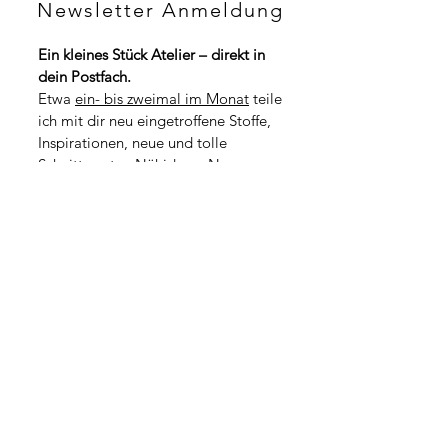
F
Newsletter Anmeldung
H
p
F
r
p
o
Ein kleines Stück Atelier – direkt in 
r
1
dein Postfach.
o
M
1
Etwa 
ein- bis zweimal im Monat
 teile 
e
M
t
ich mit dir neu eingetroffene Stoffe, 
e
e
t
Inspirationen, neue und tolle 
r
e
Schnittmuster, Nähideen, News zu 
r
kommenden Workshops oder kleine 
Geschichten aus dem Atelieralltag.
*
Vorname
*
Nachname
Adresse
PLZ / Stadt