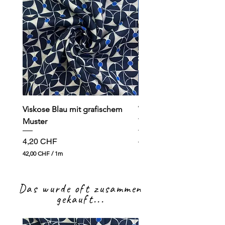
Viskose Blau mit grafischem
Viskose dunkelblau mit
Muster
Preis
4,90 CHF
Preis
4,20 CHF
49,00 CHF
4
42,00 CHF
/
1m
9
4
,
2
0
,
0
Das wurde oft zusammen
0
0
gekauft...
C
H
C
F
H
p