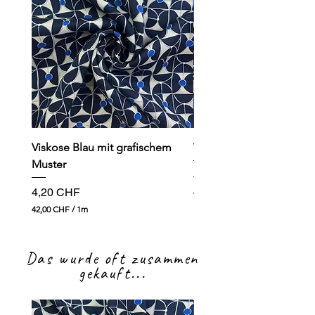
Viskose Blau mit grafischem
Viskose dunkelblau mit
Muster
Preis
4,90 CHF
Preis
4,20 CHF
49,00 CHF
4
42,00 CHF
/
1m
9
4
,
2
0
,
0
Das wurde oft zusammen
0
0
gekauft...
C
H
C
F
H
p
F