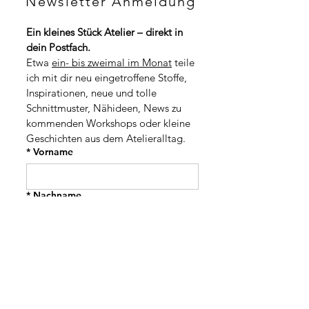
Newsletter Anmeldung
H
p
F
r
p
o
Ein kleines Stück Atelier – direkt in 
r
1
dein Postfach.
o
M
1
Etwa 
ein- bis zweimal im Monat
 teile 
e
M
t
ich mit dir neu eingetroffene Stoffe, 
e
e
t
Inspirationen, neue und tolle 
r
e
Schnittmuster, Nähideen, News zu 
r
kommenden Workshops oder kleine 
Geschichten aus dem Atelieralltag.
*
Vorname
*
Nachname
Adresse
PLZ / Stadt