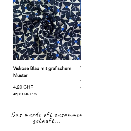
Viskose Blau mit grafischem
Viskose dunkelblau mit
Muster
Preis
4,90 CHF
Preis
4,20 CHF
49,00 CHF
4
42,00 CHF
/
1m
9
4
,
2
0
,
0
Das wurde oft zusammen
0
0
gekauft...
C
H
C
F