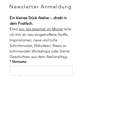
H
C
F
Newsletter Anmeldung
H
p
F
r
p
o
Ein kleines Stück Atelier – direkt in 
r
1
dein Postfach.
o
M
1
Etwa 
ein- bis zweimal im Monat
 teile 
e
M
t
ich mit dir neu eingetroffene Stoffe, 
e
e
t
Inspirationen, neue und tolle 
r
e
Schnittmuster, Nähideen, News zu 
r
kommenden Workshops oder kleine 
Geschichten aus dem Atelieralltag.
*
Vorname
*
Nachname
Adresse
PLZ / Stadt