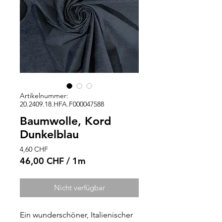
Artikelnummer:
20.2409.18.HFA.F000047588
Baumwolle, Kord
Dunkelblau
Preis
4,60 CHF
46,00 CHF
/
1m
46,00 CHF
pro
Nicht verfügbar
1
Meter
Ein wunderschöner, Italienischer