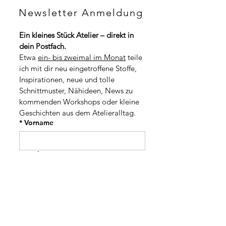
H
C
F
Newsletter Anmeldung
H
p
F
r
p
o
Ein kleines Stück Atelier – direkt in 
r
1
dein Postfach.
o
M
1
Etwa 
ein- bis zweimal im Monat
 teile 
e
M
t
ich mit dir neu eingetroffene Stoffe, 
e
e
t
Inspirationen, neue und tolle 
r
e
Schnittmuster, Nähideen, News zu 
r
kommenden Workshops oder kleine 
Geschichten aus dem Atelieralltag.
*
Vorname
*
Nachname
Adresse
PLZ / Stadt