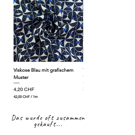
Viskose Blau mit grafischem
Viskose dunkelblau mit
Muster
Preis
4,90 CHF
Preis
4,20 CHF
49,00 CHF
4
42,00 CHF
/
1m
9
4
,
2
0
,
0
Das wurde oft zusammen
0
0
gekauft...
C
H
C
F