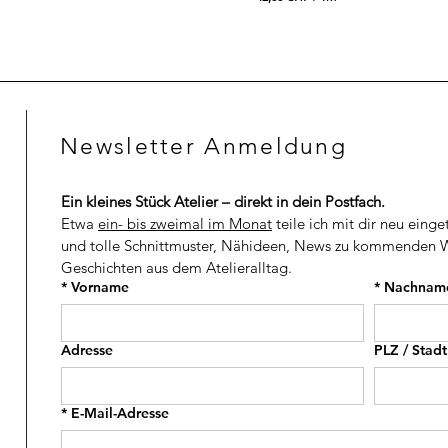
4
4
9
2
,
,
0
0
0
0
C
C
H
H
Newsletter Anmeldung
F
F
p
p
r
r
o
o
Ein kleines Stück Atelier – direkt in dein Postfach.
1
1
M
M
Etwa 
ein- bis zweimal im Monat
 teile ich mit dir neu einge
e
e
und tolle Schnittmuster, Nähideen, News zu kommenden W
t
t
Geschichten aus dem Atelieralltag.
e
e
r
r
*
Vorname
*
Nachnam
Adresse
PLZ / Stadt
*
E-Mail-Adresse