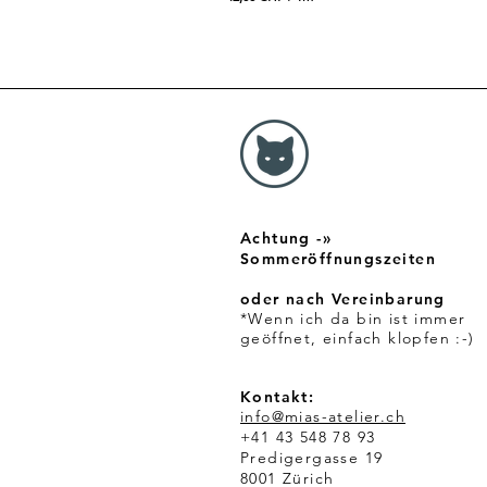
4
2
,
0
0
C
H
F
p
r
o
1
Achtung -»
M
e
Sommeröffnungszeiten
t
e
oder nach Vereinbarung
r
*Wenn ich da bin ist immer
geöffnet, einfach klopfen :-)
Kontakt:
info@mias-atelier.ch
+41 43 548 78 93
Predigergasse 19
8001 Zürich