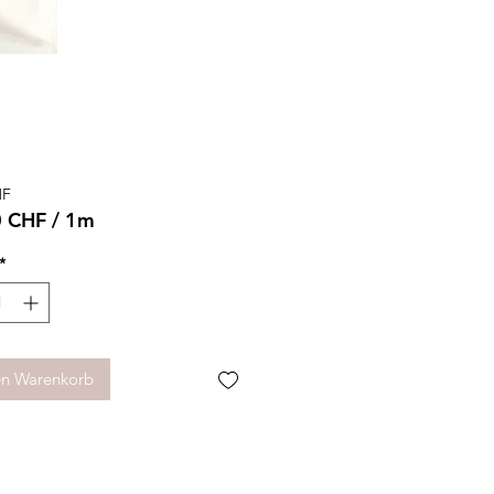
Preis
HF
0 CHF
/
1m
0 CHF
*
r
en Warenkorb