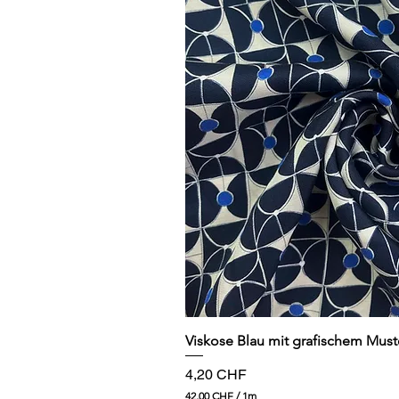
Schnellansi
Viskose Blau mit grafischem Must
Preis
4,20 CHF
42,00 CHF
/
1m