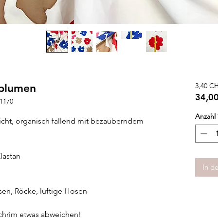
lblumen
3,40 C
34,0
-1170
34,0
Anzahl
pro
cht, organisch fallend mit bezauberndem
1
Mete
lastan
In d
usen, Röcke, luftige Hosen
schrim etwas abweichen!