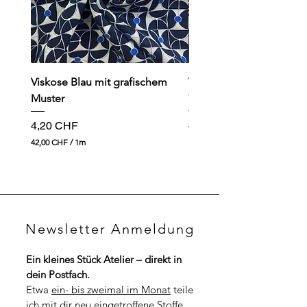
e
r
Viskose Blau mit grafischem
Viskose dunkelblau mit
Muster
Preis
4,90 CHF
Preis
4,20 CHF
49,00 CHF
4
42,00 CHF
/
1m
9
4
,
2
0
,
0
0
0
C
H
C
F
Newsletter Anmeldung
H
p
F
r
p
o
Ein kleines Stück Atelier – direkt in 
r
1
dein Postfach.
o
M
1
Etwa 
ein- bis zweimal im Monat
 teile 
e
M
t
ich mit dir neu eingetroffene Stoffe, 
e