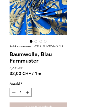
Artikelnummer: 260333HM061650105
Baumwolle, Blau
Farnmuster
Preis
3,20 CHF
32,00 CHF
/
1m
32,00 CHF
pro
Anzahl
*
1
Meter
In den Warenkorb