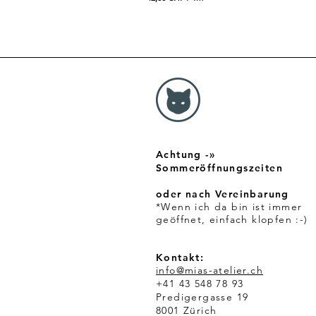
4
2
,
0
0
C
H
F
p
r
o
1
Achtung -»
M
e
Sommeröffnungszeiten
t
e
oder nach Vereinbarung
r
*Wenn ich da bin ist immer
geöffnet, einfach klopfen :-)
Kontakt:
info@mias-atelier.ch
+41 43 548 78 93
Predigergasse 19
8001 Zürich