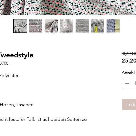
Tweedstyle
 3,60 C
25,2
B700
25,2
Anzahl
pro
olyester
1
Mete
In d
 Hosen, Taschen
icht festerer Fall. Ist auf beiden Seiten zu