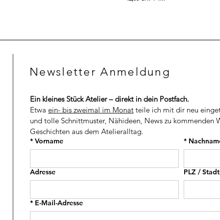
4
4
9
2
,
,
0
0
0
0
C
C
H
H
Newsletter Anmeldung
F
F
p
p
r
r
o
o
Ein kleines Stück Atelier – direkt in dein Postfach.
1
1
M
M
Etwa 
ein- bis zweimal im Monat
 teile ich mit dir neu einge
e
e
und tolle Schnittmuster, Nähideen, News zu kommenden W
t
t
Geschichten aus dem Atelieralltag.
e
e
r
r
*
Vorname
*
Nachnam
Adresse
PLZ / Stadt
*
E-Mail-Adresse