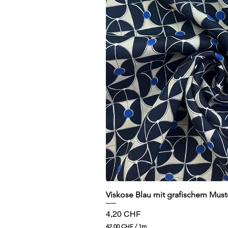
Schnellansi
Viskose Blau mit grafischem Must
Preis
4,20 CHF
42,00 CHF
/
1m