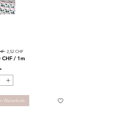
Standardpreis
Sale-
HF 
2,52 CHF
Preis
0 CHF
/
1m
0 CHF
*
r
en Warenkorb