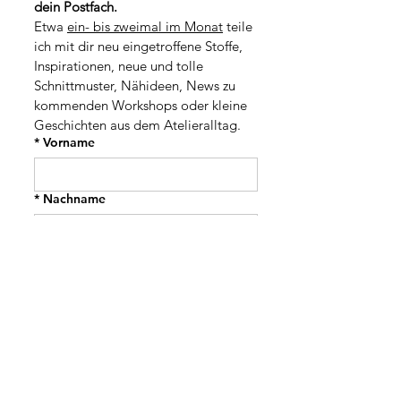
dein Postfach.
o
M
1
Etwa 
ein- bis zweimal im Monat
 teile 
e
M
t
ich mit dir neu eingetroffene Stoffe, 
e
e
t
Inspirationen, neue und tolle 
r
e
Schnittmuster, Nähideen, News zu 
r
kommenden Workshops oder kleine 
Geschichten aus dem Atelieralltag.
*
Vorname
*
Nachname
Adresse
PLZ / Stadt
*
E-Mail-Adresse