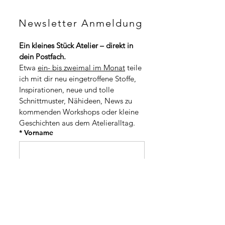
C
H
C
F
Newsletter Anmeldung
H
p
F
r
p
o
Ein kleines Stück Atelier – direkt in 
r
1
dein Postfach.
o
M
1
Etwa 
ein- bis zweimal im Monat
 teile 
e
M
t
ich mit dir neu eingetroffene Stoffe, 
e
e
t
Inspirationen, neue und tolle 
r
e
Schnittmuster, Nähideen, News zu 
r
kommenden Workshops oder kleine 
Geschichten aus dem Atelieralltag.
*
Vorname
*
Nachname
Adresse