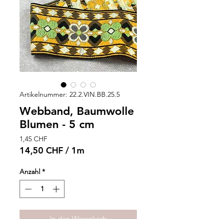
Artikelnummer: 22.2.VIN.BB.25.5
Webband, Baumwolle
Blumen - 5 cm
Preis
1,45 CHF
14,50 CHF
/
1m
14,50 CHF
pro
Anzahl
*
1
Meter
In den Warenkorb