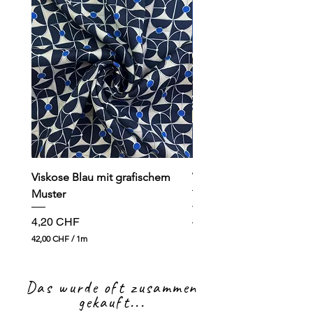
Viskose Blau mit grafischem
Viskose dunkelblau mit
Muster
Preis
4,90 CHF
Preis
4,20 CHF
49,00 CHF
4
42,00 CHF
/
1m
9
4
,
2
0
,
0
Das wurde oft zusammen
0
0
gekauft...
C
H