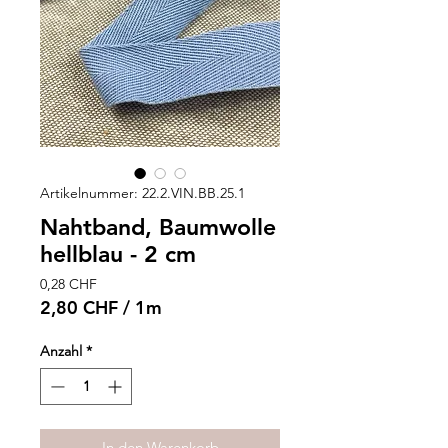
Artikelnummer: 22.2.VIN.BB.25.1
Nahtband, Baumwolle
hellblau - 2 cm
Preis
0,28 CHF
2,80 CHF
/
1m
2,80 CHF
pro
Anzahl
*
1
Meter
In den Warenkorb