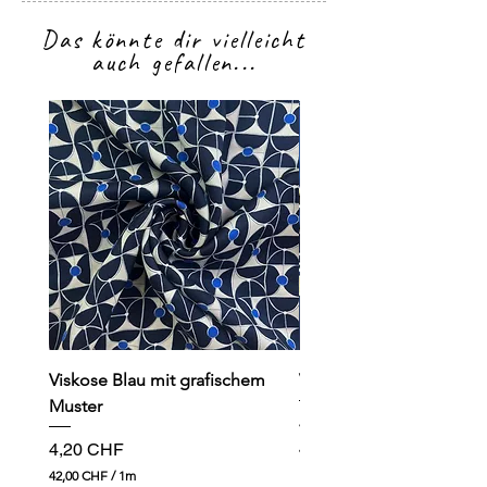
Das könnte dir vielleicht
auch gefallen...
Viskose Blau mit grafischem
Viskose dunkelblau mit
Muster
Preis
4,90 CHF
Preis
4,20 CHF
49,00 CHF
4
42,00 CHF
/
1m
9