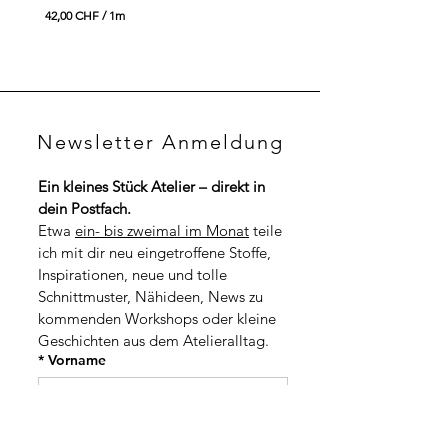
4
42,00 CHF
/
1m
9
4
,
2
0
,
0
0
0
C
H
C
F
Newsletter Anmeldung
H
p
F
r
p
o
Ein kleines Stück Atelier – direkt in 
r
1
dein Postfach.
o
M
1
Etwa 
ein- bis zweimal im Monat
 teile 
e
M
t
ich mit dir neu eingetroffene Stoffe, 
e
e
t
Inspirationen, neue und tolle 
r
e
Schnittmuster, Nähideen, News zu 
r
kommenden Workshops oder kleine 
Geschichten aus dem Atelieralltag.
*
Vorname
*
Nachname