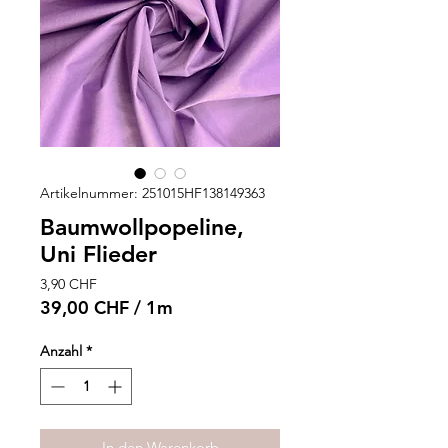
Artikelnummer: 251015HF138149363
Baumwollpopeline,
Uni Flieder
Preis
3,90 CHF
39,00 CHF
/
1m
39,00 CHF
pro
Anzahl
*
1
Meter
In den Warenkorb