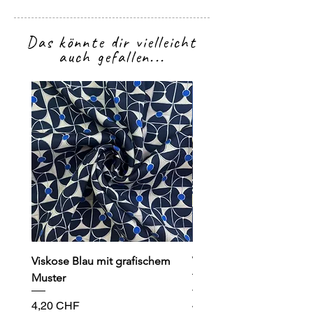
Das könnte dir vielleicht
auch gefallen...
Viskose Blau mit grafischem
Viskose dunkelblau mit
Muster
Preis
4,90 CHF
Preis
4,20 CHF
49,00 CHF