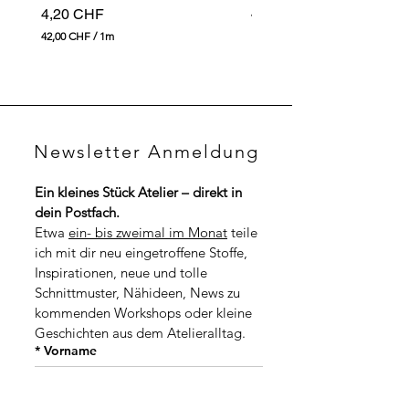
Preis
4,20 CHF
49,00 CHF
4
42,00 CHF
/
1m
9
4
,
2
0
,
0
0
0
C
H
C
F
Newsletter Anmeldung
H
p
F
r
p
o
Ein kleines Stück Atelier – direkt in 
r
1
dein Postfach.
o
M
1
Etwa 
ein- bis zweimal im Monat
 teile 
e
M
t
ich mit dir neu eingetroffene Stoffe, 
e
e
t
Inspirationen, neue und tolle 
r
e
Schnittmuster, Nähideen, News zu 
r
kommenden Workshops oder kleine 
Geschichten aus dem Atelieralltag.
*
Vorname
*
Nachname