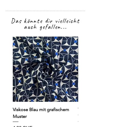
Das könnte dir vielleicht
auch gefallen...
Viskose Blau mit grafischem
Viskose dunkelblau mit
Muster
Preis
4,90 CHF