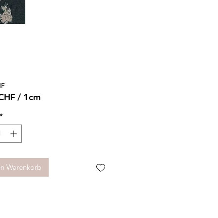
Preis
HF
 CHF
/
1cm
 CHF
*
meter
en Warenkorb