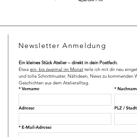
4
4
9
2
,
,
0
0
0
0
C
C
H
H
Newsletter Anmeldung
F
F
p
p
r
r
o
o
Ein kleines Stück Atelier – direkt in dein Postfach.
1
1
M
M
Etwa 
ein- bis zweimal im Monat
 teile ich mit dir neu einge
e
e
und tolle Schnittmuster, Nähideen, News zu kommenden W
t
t
Geschichten aus dem Atelieralltag.
e
e
r
r
*
Vorname
*
Nachnam
Adresse
PLZ / Stadt
*
E-Mail-Adresse