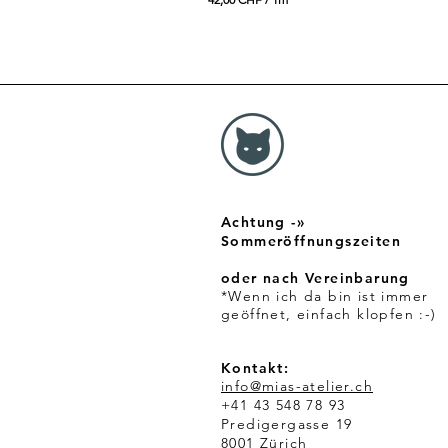
4
2
,
0
0
C
H
F
p
r
o
1
Achtung -»
M
e
Sommeröffnungszeiten
t
e
oder nach Vereinbarung
r
*Wenn ich da bin ist immer
geöffnet, einfach klopfen :-)
Kontakt:
info@mias-atelier.ch
+41 43 548 78 93
Predigergasse 19
8001 Zürich