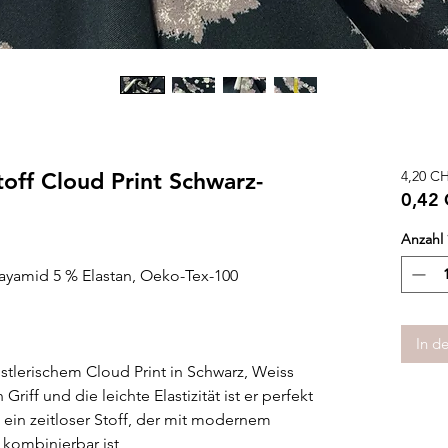
off Cloud Print Schwarz-
4,20 C
0,42
0,42
Anzahl
pro
1
ayamid 5 % Elastan, Oeko-Tex-100
Zenti
In d
stlerischem Cloud Print in Schwarz, Weiss
riff und die leichte Elastizität ist er perfekt
 ein zeitloser Stoff, der mit modernem
 kombinierbar ist