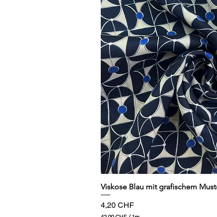
Schnellansi
Viskose Blau mit grafischem Must
Preis
4,20 CHF
42,00 CHF
/
1m