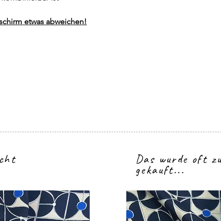
dschirm etwas abweichen!
icht
Das wurde oft 
gekauft...