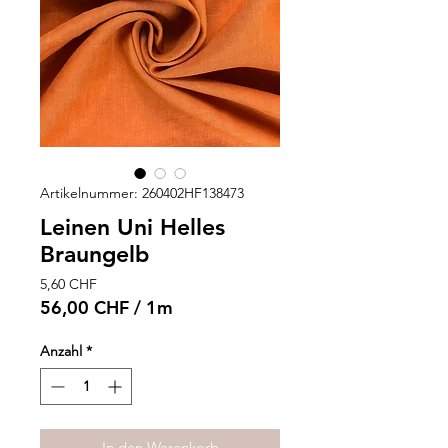
Artikelnummer: 260402HF138473
Leinen Uni Helles
Braungelb
Preis
5,60 CHF
56,00 CHF
/
1m
56,00 CHF
pro
Anzahl
*
1
Meter
In den Warenkorb