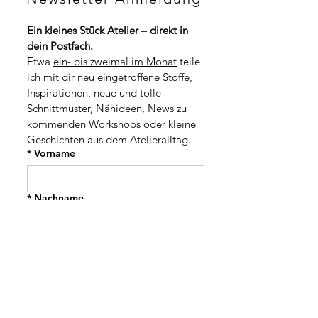
p
F
r
p
o
Ein kleines Stück Atelier – direkt in 
r
1
dein Postfach.
o
M
1
Etwa 
ein- bis zweimal im Monat
 teile 
e
M
t
ich mit dir neu eingetroffene Stoffe, 
e
e
t
Inspirationen, neue und tolle 
r
e
Schnittmuster, Nähideen, News zu 
r
kommenden Workshops oder kleine 
Geschichten aus dem Atelieralltag.
*
Vorname
*
Nachname
Adresse
PLZ / Stadt