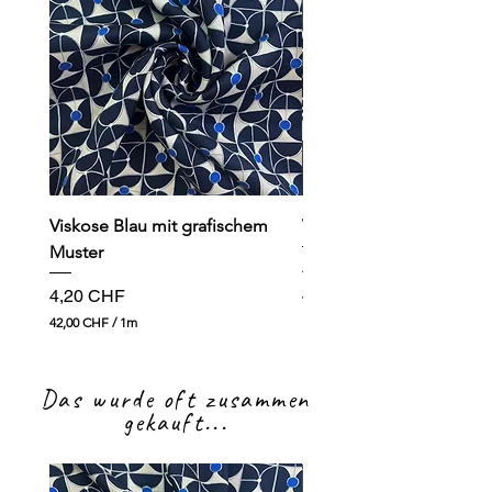
Viskose Blau mit grafischem
Viskose dunkelblau mit
Muster
Preis
4,90 CHF
Preis
4,20 CHF
49,00 CHF
4
42,00 CHF
/
1m
9
4
,
2
0
,
0
Das wurde oft zusammen
0
0
gekauft...
C
H
C
F
H
p
F
r