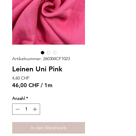
Artikelnummer: 260304CF1023
Leinen Uni Pink
Preis
4,60 CHF
46,00 CHF
/
1m
46,00 CHF
pro
Anzahl
*
1
Meter
In den Warenkorb