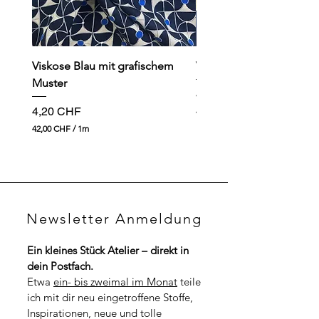
Viskose Blau mit grafischem
Viskose dunkelblau mit
Muster
Preis
4,90 CHF
Preis
4,20 CHF
49,00 CHF
4
42,00 CHF
/
1m
9
4
,
2
0
,
0
0
0
C
H
C
F
Newsletter Anmeldung
H
p
F
r
p
o
Ein kleines Stück Atelier – direkt in 
r
1
dein Postfach.
o
M
1
Etwa 
ein- bis zweimal im Monat
 teile 
e
M
t
ich mit dir neu eingetroffene Stoffe, 
e
e
t
Inspirationen, neue und tolle 
r