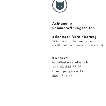
H
F
p
r
o
1
Achtung -»
M
e
Sommeröffnungszeiten
t
e
oder nach Vereinbarung
r
*Wenn ich da bin ist immer
geöffnet, einfach klopfen :-)
Kontakt:
info@mias-atelier.ch
+41 43 548 78 93
Predigergasse 19
8001 Zürich