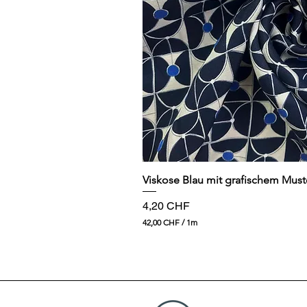
Schnellansi
Viskose Blau mit grafischem Must
Preis
4,20 CHF
42,00 CHF
/
1m
4
2
,
0
0
C