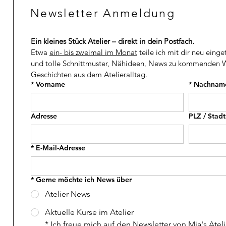
H
H
Newsletter Anmeldung
F
F
p
p
r
r
o
o
Ein kleines Stück Atelier – direkt in dein Postfach.
1
1
M
M
Etwa 
ein- bis zweimal im Monat
 teile ich mit dir neu einge
e
e
und tolle Schnittmuster, Nähideen, News zu kommenden W
t
t
Geschichten aus dem Atelieralltag.
e
e
r
r
*
Vorname
*
Nachnam
Adresse
PLZ / Stadt
*
E-Mail-Adresse
*
Gerne möchte ich News über
Atelier News
Aktuelle Kurse im Atelier
*
Ich freue mich auf den Newsletter von Mia's Ateli