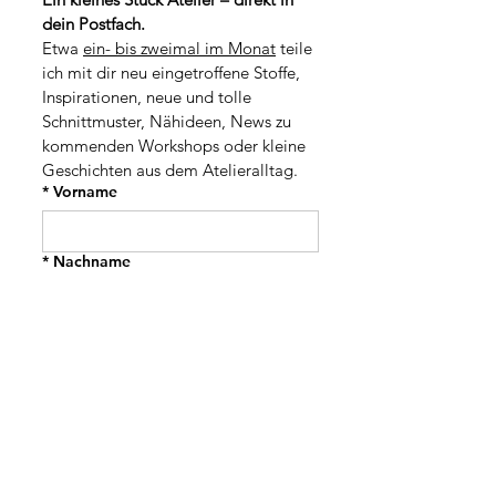
r
1
dein Postfach.
o
M
1
Etwa 
ein- bis zweimal im Monat
 teile 
e
M
t
ich mit dir neu eingetroffene Stoffe, 
e
e
t
Inspirationen, neue und tolle 
r
e
Schnittmuster, Nähideen, News zu 
r
kommenden Workshops oder kleine 
Geschichten aus dem Atelieralltag.
*
Vorname
*
Nachname
Adresse
PLZ / Stadt
*
E-Mail-Adresse