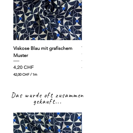
Viskose Blau mit grafischem
Viskose dunkelblau mit
Muster
Preis
4,90 CHF
Preis
4,20 CHF
49,00 CHF
4
42,00 CHF
/
1m
9
4
,
2
0
,
0
Das wurde oft zusammen
0
0
gekauft...
C
H
C
F
H
p
F
r
p
o
r
1
o